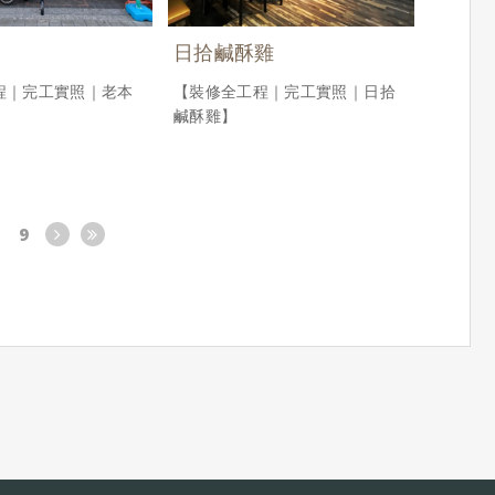
日拾鹹酥雞
程｜完工實照｜老本
【裝修全工程｜完工實照｜日拾
鹹酥雞】
9