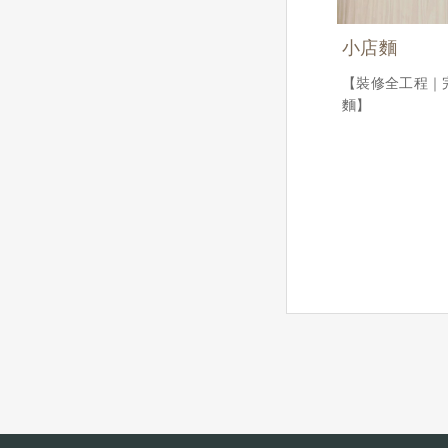
小店麵
【裝修全工程｜
麵】