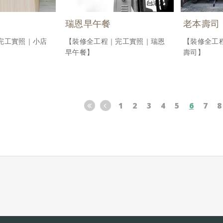
瑞恩早午餐
老本壽司
完工實照｜小店
【裝修全工程｜完工實照｜瑞恩
【裝修全工
早午餐】
壽司】
1
2
3
4
5
6
7
8