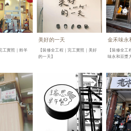
美好的一天
金禾味永
完工實照｜舲羊
【裝修全工程｜完工實照｜美好
【裝修全工
的一天】
味永和豆漿