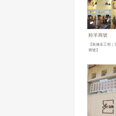
舲羊商號
【裝修全工程｜
商號】