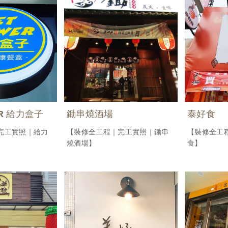
ER 給力盒子
鋤串燒酒場
泰好食
完工實照｜給力
【裝修全工程｜完工實照｜鋤串
【裝修全工
燒酒場】
食】