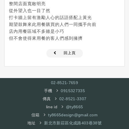
整間店面寬敞明亮
從外望入也一目了然
打卡牆上留有激勵人心的話語搭配上黃光
期望鼓舞來此用餐購買的人們一同攜手向前
店內用餐區域不多雖是小巧
但不會使得來用餐的客人們感到擁擠
回上頁
02-8521-7
659
手機
0915327335
傳真
02-8521-3307
line id
@ty8665
信箱
ty8665design@gmail.com
地址
新北市新莊區化成路403巷38號