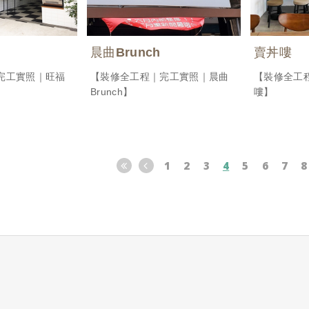
晨曲Brunch
賣丼嘍
完工實照｜旺福
【裝修全工程｜完工實照｜晨曲
【裝修全工
Brunch】
嘍】
1
2
3
4
5
6
7
8