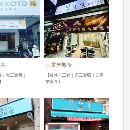
O丼
三重早饗食
程｜完工實照｜
【裝修全工程｜完工實照｜三重
丼】
早饗食】