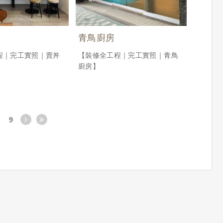
青鳥廚房
程｜完工實照｜賣丼
【裝修全工程｜完工實照｜青鳥
廚房】
9