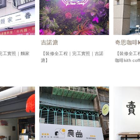
吉諾溏
奇思咖啡kit
完工實照｜麵家
【裝修全工程｜完工實照｜吉諾
【裝修全工
溏】
咖啡kith cof