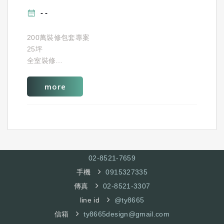
200萬裝修包套專案
25坪
全室裝修
含3D設計規劃
主要提供服務
more
水電,木工,油漆,壁紙,地板,招牌(系統家具),泥作,輕隔
間,窗簾,玻璃
10大項目
可分12期0利率
02-8521-7
659
手機
0915327335
傳真
02-8521-3307
line id
@ty8665
信箱
ty8665design@gmail.com