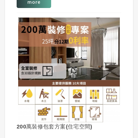
主要提供服務
more
水電,木工,油漆,壁紙,地板,招牌,泥作,輕隔間,衛浴,玻
璃
10大項目
可分12期0利率
200萬裝修包套方案(住宅空間)