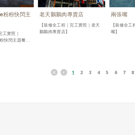
但也是因此動線
afe粉粉快閃主
老天鵝鵝肉專賣店
兩張嘴
式廚房
看起來更簡潔有
【裝修全工程｜完工實照｜老天
【裝修全工
鵝鵝肉專賣店】
嘴】
完工實照｜
fe粉粉快閃主題餐
1
2
3
4
5
6
7
8