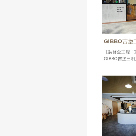
GIBBO吉
【裝修全工程｜
GIBBO吉堡三
空間性質｜
坪數｜
風格｜
施作｜
敘述｜
活力滿滿的店面
店面設有打卡牆
招牌採用黑色底
式
看起來多了一絲
店內不大也不顯