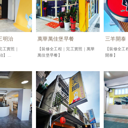
堡三明治
萬華萬佳堡早餐
三羊開泰
完工實照｜
【裝修全工程｜完工實照｜萬華
【裝修全工
明治】
萬佳堡早餐】
開泰】
裝潢與配色
白色光的呈現方
質感
得擁擠