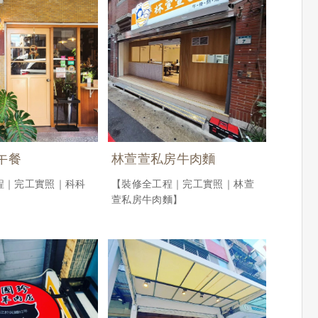
午餐
林萱萱私房牛肉麵
程｜完工實照｜科科
【裝修全工程｜完工實照｜林萱
萱私房牛肉麵】