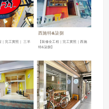
西施特&柒捌
程｜完工實照｜ 三羊
【裝修全工程｜完工實照｜西施
特&柒捌】