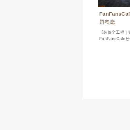
店內座位區較少
能更流暢起來
FanFansC
餐廳內場式開放
題餐廳
採用不銹鋼設備
力
【裝修全工程｜
FanFansCa
廳】