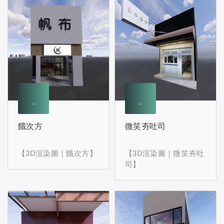
餓次方
微笑夯吐司
【3D渲染圖｜餓次方】
【3D渲染圖｜微笑夯吐
司】