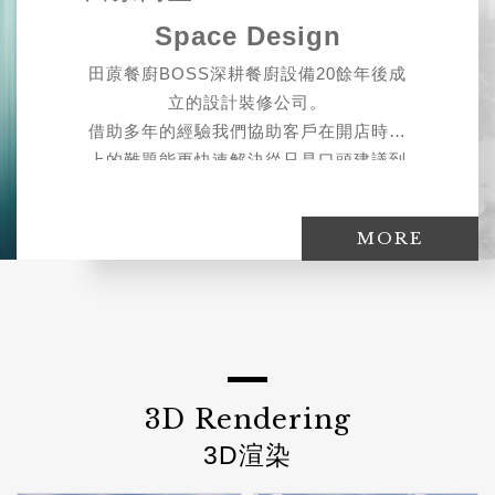
Space Design
田蒝餐廚BOSS深耕餐廚設備20餘年後成
立的設計裝修公司。
借助多年的經驗我們協助客戶在開店時遇
上的難題能更快速解決從只是口頭建議到
實地參與完成開店設計裝修到現在的田蒝
商空為了完成客戶開店圓夢做出更多努
MORE
力，進入設計裝修領域後不同的行業別就
是不同的專案，公司內每位設計師都依其
強項專案負責不同領域業務
提供
店面設計、商業空間設計、商用辦公
室、住宅裝潢、老屋翻新、民宿設計規劃
等服務。
3D Rendering
3D渲染