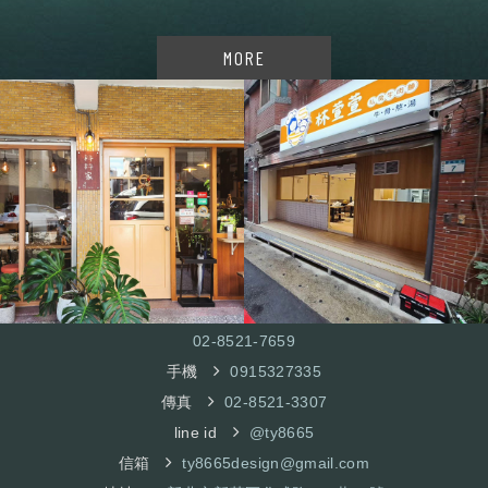
MORE
02-8521-7
659
手機
0915327335
傳真
02-8521-3307
line id
@ty8665
信箱
ty8665design@gmail.com