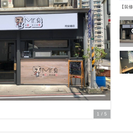
【裝修
1
/
5