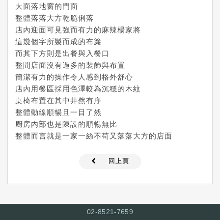
大面落地窗的門面
整體落落大方乾脆俐落
店內迎面可見強而有力的麻辣楊家將
這幾個字所製而成的布簾
而其下方則是出餐與入餐口
整間店面沒有過多的裝飾與布置
簡潔有力的操作令人感到格外舒心
店內用餐區採用色澤較為沉穩的木紋
桌椅布置在其中井然有序
整體動線順暢且一目了然
廚房內部也是陳設的順暢無比
整體而言就是一家一絲不苟又落落大方的店面
回上頁
02-8521-7
659