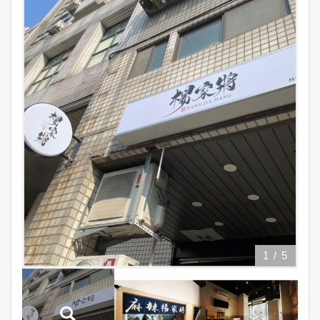
1
/
5