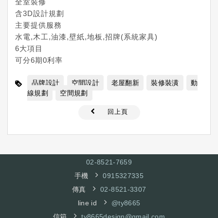
全室裝修
含3D設計規劃
主要提供服務
水電,木工,油漆,壁紙,地板,招牌(系統家具)
6大項目
可分6期0利率
品牌設計
空間設計
老屋翻新
裝修裝潢
動
線規劃
空間規劃
回上頁
02-8521-7
659
手機
0915327335
傳真
02-8521-3307
line id
@ty8665
信箱
ty8665design@gmail.com